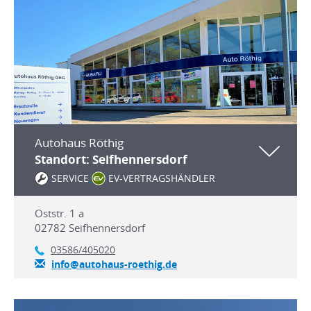
Autohaus Röthig
Standort: Seifhennersdorf
SERVICE
EV-VERTRAGSHÄNDLER
Oststr. 1 a
02782
Seifhennersdorf
03586/405020
info@autohaus-roethig.de