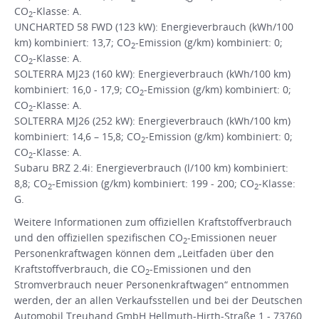
CO
-Klasse: A.
2
UNCHARTED 58 FWD (123 kW): Energieverbrauch (kWh/100
km) kombiniert: 13,7; CO
-Emission (g/km) kombiniert: 0;
2
CO
-Klasse: A.
2
SOLTERRA MJ23 (160 kW): Energieverbrauch (kWh/100 km)
kombiniert: 16,0 - 17,9; CO
-Emission (g/km) kombiniert: 0;
2
CO
-Klasse: A.
2
SOLTERRA MJ26 (252 kW): Energieverbrauch (kWh/100 km)
kombiniert: 14,6 – 15,8; CO
-Emission (g/km) kombiniert: 0;
2
CO
-Klasse: A.
2
Subaru BRZ 2.4i: Energieverbrauch (l/100 km) kombiniert:
8,8; CO
-Emission (g/km) kombiniert: 199 - 200; CO
-Klasse:
2
2
G.
Weitere Informationen zum offiziellen Kraftstoffverbrauch
und den offiziellen spezifischen CO
-Emissionen neuer
2
Personenkraftwagen können dem „Leitfaden über den
Kraftstoffverbrauch, die CO
-Emissionen und den
2
Stromverbrauch neuer Personenkraftwagen“ entnommen
werden, der an allen Verkaufsstellen und bei der Deutschen
Automobil Treuhand GmbH Hellmuth-Hirth-Straße 1 - 73760